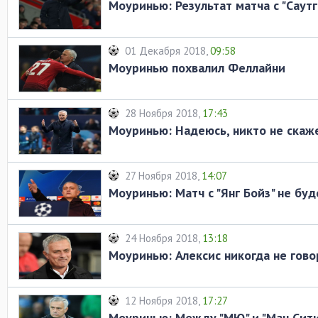
Моуринью: Результат матча с "Саут
01 Декабря 2018,
09:58
Моуринью похвалил Феллайни
28 Ноября 2018,
17:43
Моуринью: Надеюсь, никто не скажет
27 Ноября 2018,
14:07
Моуринью: Матч с "Янг Бойз" не б
24 Ноября 2018,
13:18
Моуринью: Алексис никогда не гово
12 Ноября 2018,
17:27
Моуринью: Между "МЮ" и "Ман Сити