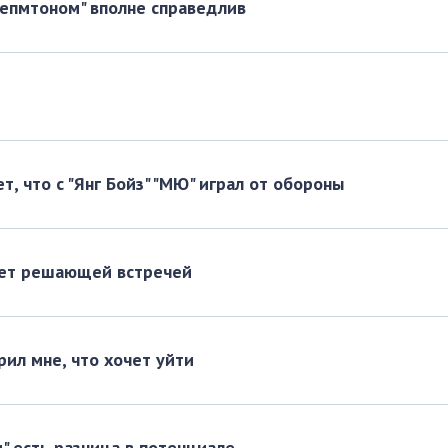
гепмтоном" вполне справедлив
, что с "Янг Бойз" "МЮ" играл от обороны
удет решающей встречей
рил мне, что хочет уйти
" есть разница в потенциале