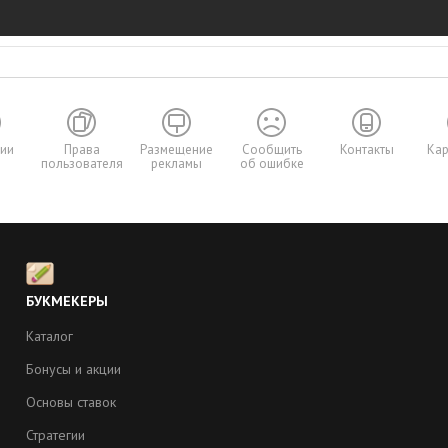
сии
Права
Размещение
Сообщить
Контакты
Кар
пользователя
рекламы
об ошибке
Ы
БУКМЕКЕРЫ
Каталог
Бонусы и акции
Основы ставок
Стратегии