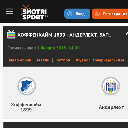
Вход
Регистрация
ХОФФЕНХАЙМ 1899 - АНДЕРЛЕХТ. ЗАПИСЬ МАТЧА
Время начала
11 Января 2019, 14:00
Видео архив
Матчи
Футбол
Футбол. Товарищеский матч
Хоффенхайм
Андерлехт
1899