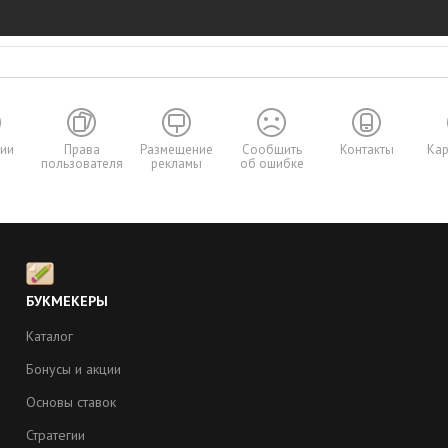
сии
Права
Размещение
Сообщить
Контакты
Кар
пользователя
рекламы
об ошибке
Ы
БУКМЕКЕРЫ
Каталог
Бонусы и акции
Основы ставок
Стратегии