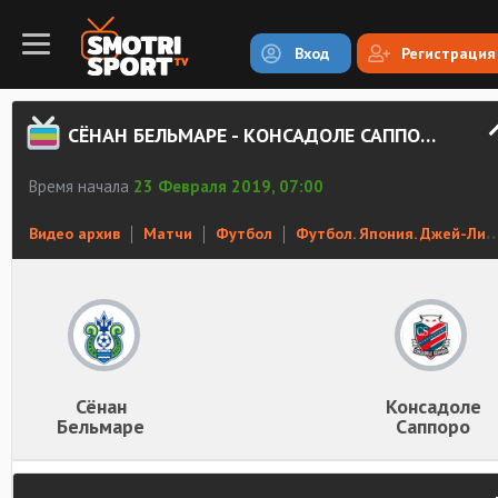
Вход
Регистрация
СЁНАН БЕЛЬМАРЕ - КОНСАДОЛЕ САППОРО. ОБЗОР МАТЧА
Время начала
23 Февраля 2019, 07:00
Видео архив
Матчи
Футбол
Футбол. Япония. Джей-Лига Дивизион 1
Сёнан
Консадоле
Бельмаре
Саппоро