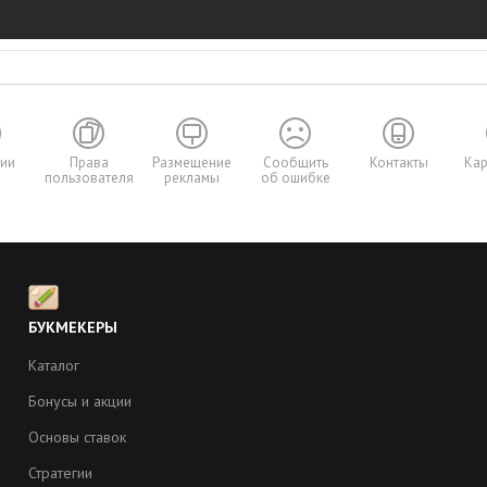
сии
Права
Размещение
Сообщить
Контакты
Кар
пользователя
рекламы
об ошибке
Ы
БУКМЕКЕРЫ
Каталог
Бонусы и акции
Основы ставок
Стратегии