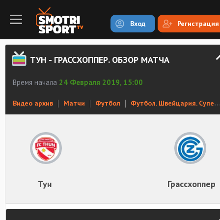
Вход
Регистрация
ТУН - ГРАССХОППЕР. ОБЗОР МАТЧА
Время начала
24 Февраля 2019, 15:00
Видео архив
Матчи
Футбол
Футбол. Швейцария. Суперлига
Тун
Грассхоппер