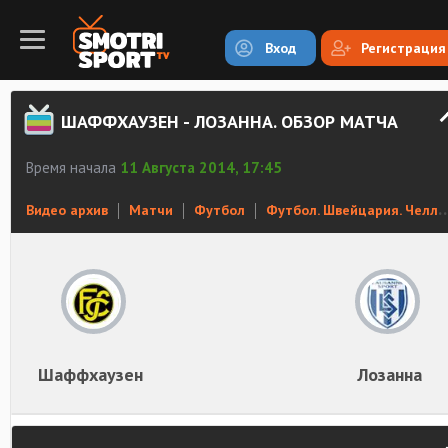
Вход
Регистрация
ШАФФХАУЗЕН - ЛОЗАННА. ОБЗОР МАТЧА
Время начала
11 Августа 2014, 17:45
Видео архив
Матчи
Футбол
Футбол. Швейцария. Челлендж лига
Шаффхаузен
Лозанна