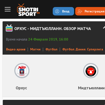
Вход
Регистрация
ОРХУС - МИДТЪЮЛЛАНН. ОБЗОР МАТЧА
Время начала
24 Февраля 2019, 16:00
Видео архив
Матчи
Футбол
Футбол. Дания. Суперлига
Орхус
Мидтъюлланн