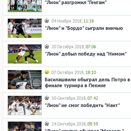
"Лион" разгромил "Генгам"
04 Ноября 2018,
11:18
"Лион" и "Бордо" сыграли вничью
20 Октября 2018,
07:06
"Лион" добыл победу над "Нимом"
07 Октября 2018,
18:10
Басилашвили обыграл дель Потро в
финале турнира в Пекине
30 Сентября 2018,
07:42
"Лион" не смог победить "Нант"
24 Сентября 2018,
09:39
"Лион" крупно обыграл "Марсель"