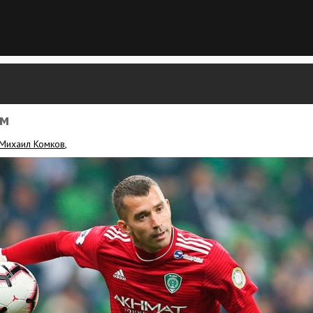
ым
Михаил Комков
,