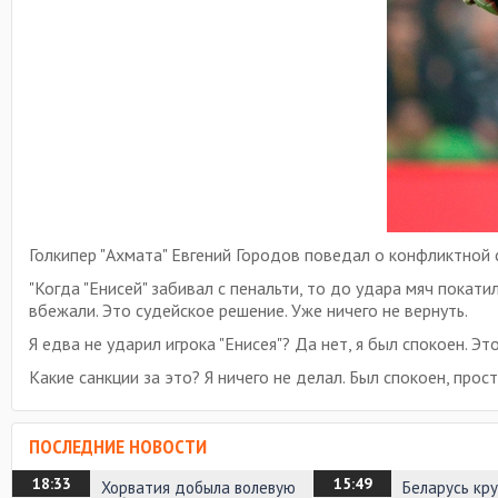
Голкипер "Ахмата" Евгений Городов поведал о конфликтной
"Когда "Енисей" забивал с пенальти, то до удара мяч покати
вбежали. Это судейское решение. Уже ничего не вернуть.
Я едва не ударил игрока "Енисея"? Да нет, я был спокоен. Э
Какие санкции за это? Я ничего не делал. Был спокоен, прос
ПОСЛЕДНИЕ НОВОСТИ
18:33
15:49
Хорватия добыла волевую
Беларусь кр