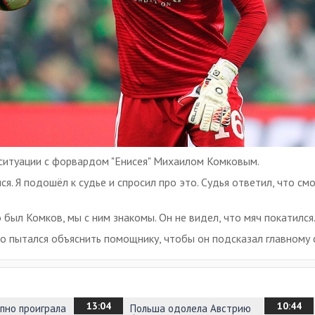
 ситуации с форвардом "Енисея" Михаилом Комковым.
лся. Я подошёл к судье и спросил про это. Судья ответил, что с
то был Комков, мы с ним знакомы. Он не видел, что мяч покатился
то пытался объяснить помощнику, чтобы он подсказал главному с
13:04
10:44
упно проиграла
Польша одолела Австрию