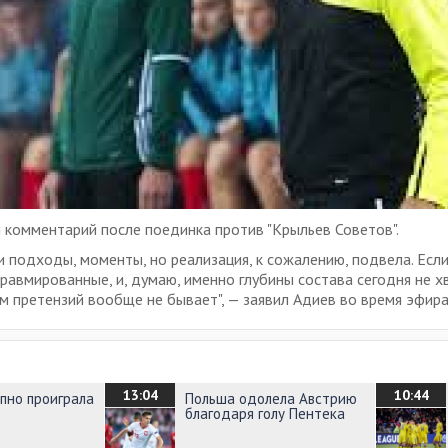
 комментарий после поединка против "Крыльев Советов".
ли подходы, моменты, но реализация, к сожалению, подвела. Есл
 травмированные, и, думаю, именно глубины состава сегодня не 
ам претензий вообще не бывает", — заявил Адиев во время эфира
13:04
10:44
упно проиграла
Польша одолела Австрию
благодаря голу Пентека