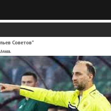
льев Советов"
 Адиев
,