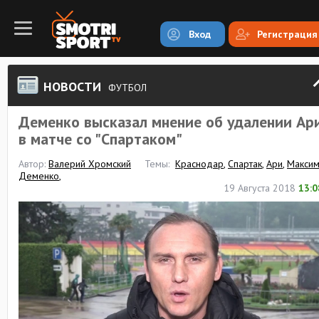
Вход
Регистрация
НОВОСТИ
ФУТБОЛ
Деменко высказал мнение об удалении Ар
в матче со "Спартаком"
Автор:
Валерий Хромский
Темы:
Краснодар
,
Спартак
,
Ари
,
Макси
Деменко
,
19 Августа 2018
13:0