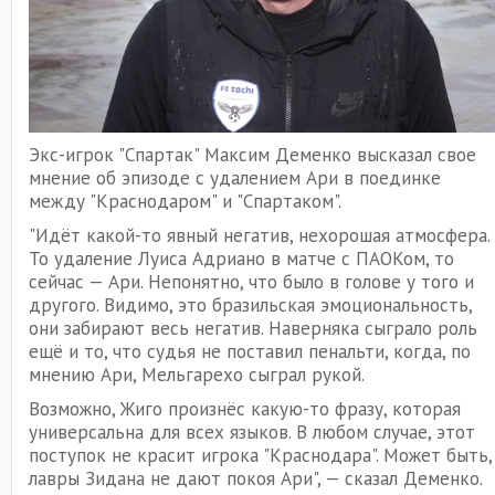
Экс-игрок "Спартак" Максим Деменко высказал свое
мнение об эпизоде с удалением Ари в поединке
между "Краснодаром" и "Спартаком".
"Идёт какой-то явный негатив, нехорошая атмосфера.
То удаление Луиса Адриано в матче с ПАОКом, то
сейчас — Ари. Непонятно, что было в голове у того и
другого. Видимо, это бразильская эмоциональность,
они забирают весь негатив. Наверняка сыграло роль
ещё и то, что судья не поставил пенальти, когда, по
мнению Ари, Мельгарехо сыграл рукой.
Возможно, Жиго произнёс какую-то фразу, которая
универсальна для всех языков. В любом случае, этот
поступок не красит игрока "Краснодара". Может быть,
лавры Зидана не дают покоя Ари", — сказал Деменко.