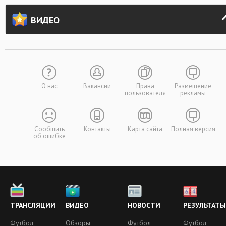
ВИДЕО
О нас
Вакансии
Права
Размещение
пользователя
рекламы
Сообщить
Контакты
Карта сайта
Полная версия
об ошибке
ТРАНСЛЯЦИИ
ВИДЕО
НОВОСТИ
РЕЗУЛЬТАТЫ
Футбол
Обзоры
Футбол
Футбол