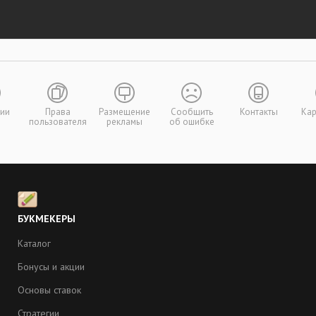
сии
Права
Размещение
Сообщить
Контакты
Кар
пользователя
рекламы
об ошибке
БУКМЕКЕРЫ
Каталог
Бонусы и акции
Основы ставок
Стратегии