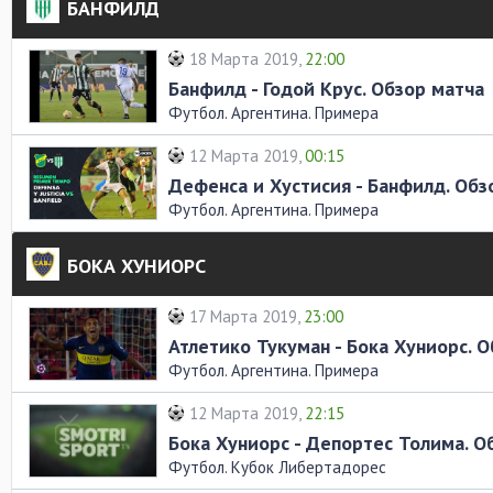
БАНФИЛД
18 Марта 2019,
22:00
Банфилд - Годой Крус. Обзор матча
Футбол. Аргентина. Примера
12 Марта 2019,
00:15
Дефенса и Хустисия - Банфилд. Обз
Футбол. Аргентина. Примера
БОКА ХУНИОРС
17 Марта 2019,
23:00
Атлетико Тукуман - Бока Хуниорс. 
Футбол. Аргентина. Примера
12 Марта 2019,
22:15
Бока Хуниорс - Депортес Толима. О
Футбол. Кубок Либертадорес